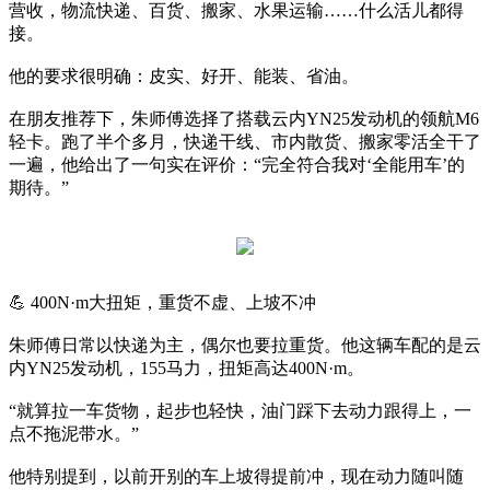
营收，物流快递、百货、搬家、水果运输……什么活儿都得
接。
他的要求很明确：皮实、好开、能装、省油。
在朋友推荐下，朱师傅选择了搭载云内YN25发动机的领航M6
轻卡。跑了半个多月，快递干线、市内散货、搬家零活全干了
一遍，他给出了一句实在评价：“完全符合我对‘全能用车’的
期待。”
💪 400N·m大扭矩，重货不虚、上坡不冲
朱师傅日常以快递为主，偶尔也要拉重货。他这辆车配的是云
内YN25发动机，155马力，扭矩高达400N·m。
“就算拉一车货物，起步也轻快，油门踩下去动力跟得上，一
点不拖泥带水。”
他特别提到，以前开别的车上坡得提前冲，现在动力随叫随