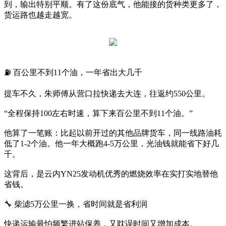
到，输出特别平顺。有了这份底气，他能接的货种类更多了，
货运路也越走越宽。
⛽ 百公里不到11个油，一年省出大几千
提车不久，朱师傅从营口拉快递去大连，往返约550公里。
“全程保持100左右时速，算下来百公里不到11个油。”
他算了一笔账：比起以前开过的其他品牌货车，同一线路油耗
低了1-2个油。他一年大概跑4-5万公里，光油钱就能省下好几
千。
这背后，是云内YN25发动机优秀的燃烧效率在实打实地替他
省钱。
🔧 柴滤5万公里一换，省时间就是省利润
快递运输最怕频繁进站保养，又耽误时间又增加成本。