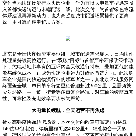
交付当地快递物流行业头部企业，作为首批大电量车型迅速投
入首都快递转运与末端配送一线。此次交付，为首都绿色物流
体系建设再添新动力，也为高强度城市配送场景提供了更高
效、更可靠的纯电解决方案。
北京是全国快递物流重要枢纽，城市配送需求庞大，日均快件
处理量持续高位运行。在“双碳”目标与首都严格环保政策推动
下，纯电动轻卡享有的五环内全天候通行特权，叠加更低的能
源与维保成本，正成为快递企业运力升级的首选方向。此次购
车企业是国内快递物流行业的领军者之一，其北京区域服务网
络覆盖全域，单日单车行驶里程普遍超过300公里，且需频繁
应对环路、主干道、街巷等多重复合路况，对车辆的续航真实
性、可靠性及充电效率要求极为严苛。
大电量长续航，全天运营不再焦虑
针对高强度快递转运场景，本次交付的欧马可智蓝ES1搭载
140度单包电池，续航里程可达400公里+，精准契合一天多
趟、跨区往返的长距离作业需求。以北京东南分拨中心至西北