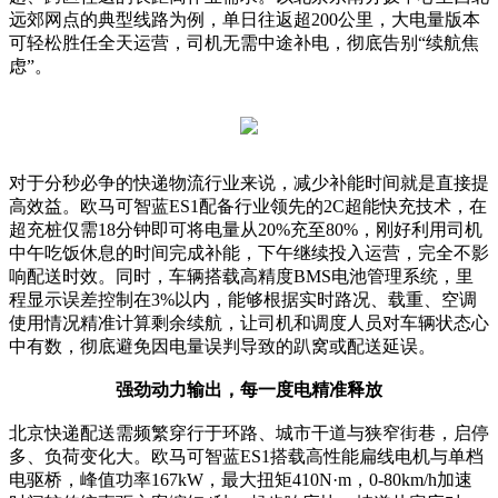
远郊网点的典型线路为例，单日往返超200公里，大电量版本
可轻松胜任全天运营，司机无需中途补电，彻底告别“续航焦
虑”。
对于分秒必争的快递物流行业来说，减少补能时间就是直接提
高效益。欧马可智蓝ES1配备行业领先的2C超能快充技术，在
超充桩仅需18分钟即可将电量从20%充至80%，刚好利用司机
中午吃饭休息的时间完成补能，下午继续投入运营，完全不影
响配送时效。同时，车辆搭载高精度BMS电池管理系统，里
程显示误差控制在3%以内，能够根据实时路况、载重、空调
使用情况精准计算剩余续航，让司机和调度人员对车辆状态心
中有数，彻底避免因电量误判导致的趴窝或配送延误。
强劲动力输出，每一度电精准释放
北京快递配送需频繁穿行于环路、城市干道与狭窄街巷，启停
多、负荷变化大。欧马可智蓝ES1搭载高性能扁线电机与单档
电驱桥，峰值功率167kW，最大扭矩410N·m，0-80km/h加速