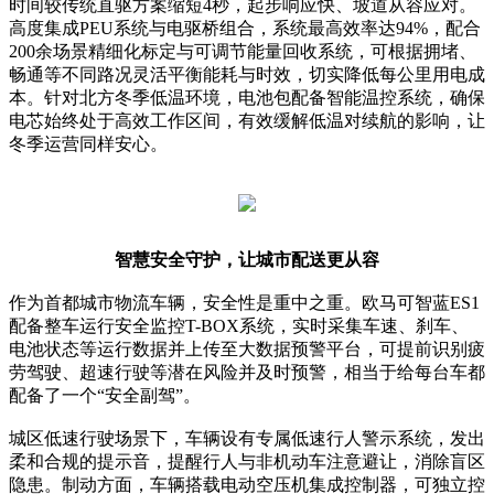
时间较传统直驱方案缩短4秒，起步响应快、坡道从容应对。
高度集成PEU系统与电驱桥组合，系统最高效率达94%，配合
200余场景精细化标定与可调节能量回收系统，可根据拥堵、
畅通等不同路况灵活平衡能耗与时效，切实降低每公里用电成
本。针对北方冬季低温环境，电池包配备智能温控系统，确保
电芯始终处于高效工作区间，有效缓解低温对续航的影响，让
冬季运营同样安心。
智慧安全守护，让城市配送更从容
作为首都城市物流车辆，安全性是重中之重。欧马可智蓝ES1
配备整车运行安全监控T-BOX系统，实时采集车速、刹车、
电池状态等运行数据并上传至大数据预警平台，可提前识别疲
劳驾驶、超速行驶等潜在风险并及时预警，相当于给每台车都
配备了一个“安全副驾”。
城区低速行驶场景下，车辆设有专属低速行人警示系统，发出
柔和合规的提示音，提醒行人与非机动车注意避让，消除盲区
隐患。制动方面，车辆搭载电动空压机集成控制器，可独立控