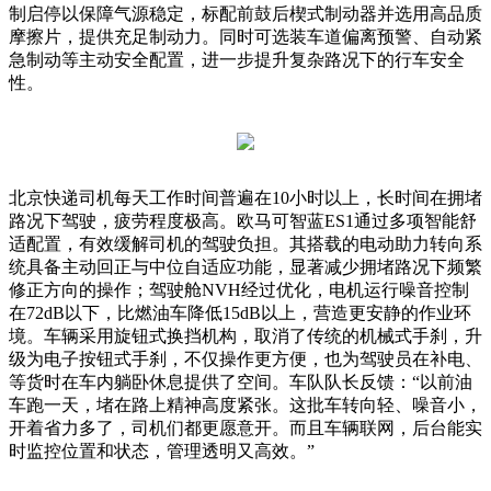
制启停以保障气源稳定，标配前鼓后楔式制动器并选用高品质
摩擦片，提供充足制动力。同时可选装车道偏离预警、自动紧
急制动等主动安全配置，进一步提升复杂路况下的行车安全
性。
北京快递司机每天工作时间普遍在10小时以上，长时间在拥堵
路况下驾驶，疲劳程度极高。欧马可智蓝ES1通过多项智能舒
适配置，有效缓解司机的驾驶负担。其搭载的电动助力转向系
统具备主动回正与中位自适应功能，显著减少拥堵路况下频繁
修正方向的操作；驾驶舱NVH经过优化，电机运行噪音控制
在72dB以下，比燃油车降低15dB以上，营造更安静的作业环
境。车辆采用旋钮式换挡机构，取消了传统的机械式手刹，升
级为电子按钮式手刹，不仅操作更方便，也为驾驶员在补电、
等货时在车内躺卧休息提供了空间。车队队长反馈：“以前油
车跑一天，堵在路上精神高度紧张。这批车转向轻、噪音小，
开着省力多了，司机们都更愿意开。而且车辆联网，后台能实
时监控位置和状态，管理透明又高效。”