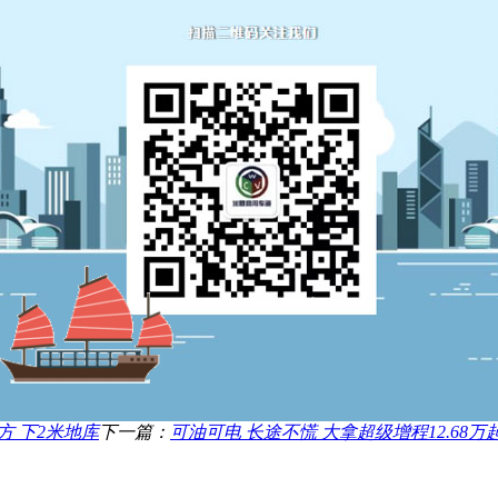
方 下2米地库
下一篇：
可油可电 长途不慌 大拿超级增程12.68万