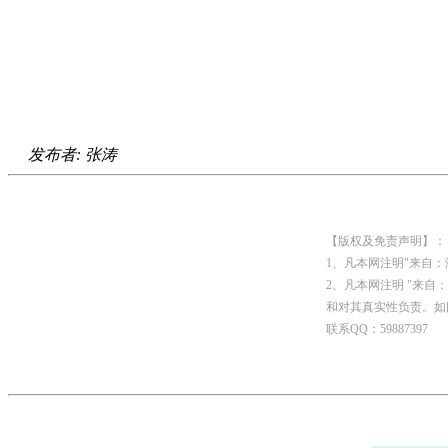
发布者: 张涛
【版权及免责声明】：
1、凡本网注明"来自
2、凡本网注明 "来
和对其真实性负责。如
联系QQ：59887397