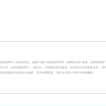
：润鼎商用车" 的所有作品，版权均属于润鼎商用车网，转载请注明"来源：润鼎商用车"
自：XXXX（非润鼎商用车）" 的作品，均转载自其它媒体，目的旨在传递更多信息，
因作品版权问题禁止转载的，请与本网联系，我们会在第一时间从本网删除。