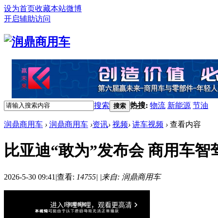
设为首页
收藏本站
微博
开启辅助访问
搜索
热搜:
物流
新能源
节油
搜索
润鼎商用车
›
润鼎商用车
›
资讯
›
视频
›
讲车视频
›
查看内容
比亚迪“敢为”发布会 商用车智
2026-5-30 09:41
|
查看:
14755
|
|
来自: 润鼎商用车