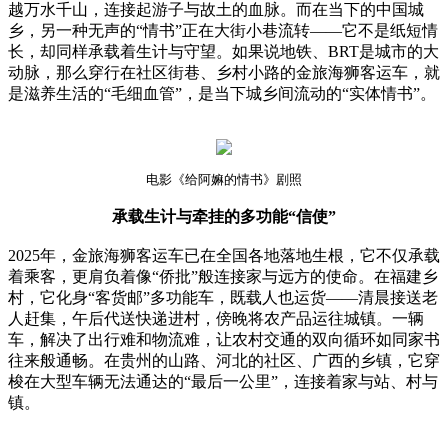
越万水千山，连接起游子与故土的血脉。而在当下的中国城
乡，另一种无声的“情书”正在大街小巷流转——它不是纸短情
长，却同样承载着生计与守望。如果说地铁、BRT是城市的大
动脉，那么穿行在社区街巷、乡村小路的金旅海狮客运车，就
是滋养生活的“毛细血管”，是当下城乡间流动的“实体情书”。
电影《给阿嫲的情书》剧照
承载生计与牵挂的多功能“信使”
2025年，金旅海狮客运车已在全国各地落地生根，它不仅承载
着乘客，更肩负着像“侨批”般连接家与远方的使命。在福建乡
村，它化身“客货邮”多功能车，既载人也运货——清晨接送老
人赶集，午后代送快递进村，傍晚将农产品运往城镇。一辆
车，解决了出行难和物流难，让农村交通的双向循环如同家书
往来般通畅。在贵州的山路、河北的社区、广西的乡镇，它穿
梭在大型车辆无法通达的“最后一公里”，连接着家与站、村与
镇。