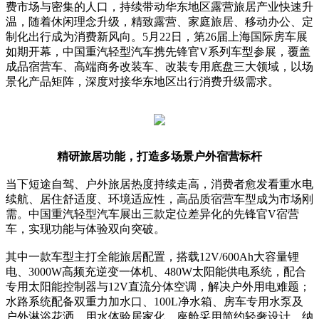
费市场与密集的人口，持续带动华东地区露营旅居产业快速升
温，随着休闲理念升级，精致露营、家庭旅居、移动办公、定
制化出行成为消费新风向。5月22日，第26届上海国际房车展
如期开幕，中国重汽轻型汽车携先锋官V系列车型参展，覆盖
成品宿营车、高端商务改装车、改装专用底盘三大领域，以场
景化产品矩阵，深度对接华东地区出行消费升级需求。
精研旅居功能，打造多场景户外宿营标杆
当下短途自驾、户外旅居热度持续走高，消费者愈发看重水电
续航、居住舒适度、环境适应性，高品质宿营车型成为市场刚
需。中国重汽轻型汽车展出三款定位差异化的先锋官V宿营
车，实现功能与体验双向突破。
其中一款车型主打全能旅居配置，搭载12V/600Ah大容量锂
电、3000W高频充逆变一体机、480W太阳能供电系统，配合
专用太阳能控制器与12V直流分体空调，解决户外用电难题；
水路系统配备双重力加水口、100L净水箱、房车专用水泵及
户外淋浴花洒，用水体验居家化。座舱采用简约轻奢设计，纳