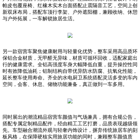
帕皮包覆座椅、红橡木实木台面搭配止震隔音工艺，空间上创
新双床布局，搭配车顶行李架、户外遮阳棚，兼顾收纳、休憩
与户外拓展，一车解锁旅居生活。
另一款宿营车聚焦健康耐用与轻量化优势，整车采用高品质环
保铝合金材质，无甲醛无异味，材质可循环回收，适配家庭出
行的健康需求。全铝高强度车身大幅降低自重，提升操控性同
时有效降低油耗；铝制结构自带优异防水防腐、抗氧化性能，
延长整车使用寿命。齐全的水电厨卫系统搭配灵活多变的车内
空间，会客、休息、储物功能兼备，真正做到一车多用。
同时展出的潮流精品宿营车颜值与气场兼具，拥有合规公告，
搭配专属定制精品配件，经由精工工艺打磨，品质表现越级领
先。车型融合潮流外观与轻奢内饰设计，摒弃传统旅居车的刻
板风格，在保障硬核实用旅居功能的同时，兼顾整车颜值质