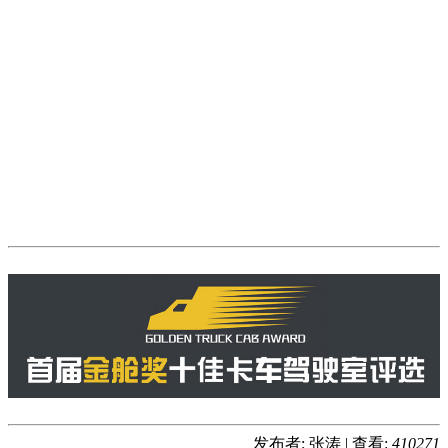
发布者: 张涛
|
查看:
410271