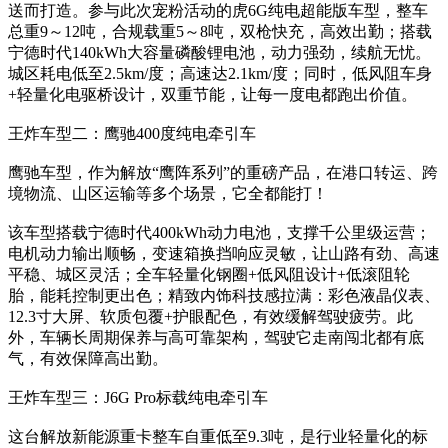
送而打造。参与此次宠粉活动的虎6G纯电超能版车型，整车
总重9～12吨，合规载重5～8吨，双枪快充，高效出勤；搭载
宁德时代140kWh大容量磷酸锂电池，动力强劲，续航无忧。
城区耗电低至2.5km/度；高速达2.1km/度；同时，低风阻车身
+轻量化电驱桥设计，双重节能，让每一度电都跑出价值。
王炸车型二：鹰驰400度纯电牵引车
鹰驰车型，作为解放“鹰阵系列”的重磅产品，在港口转运、跨
境物流、山区运输等多个场景，它全都能打！
该车型搭载宁德时代400kWh动力电池，支撑千公里级运营；
电机动力输出顺畅，变速箱换挡响应灵敏，让山路有劲、高速
平稳、城区灵活；全车轻量化钢圈+低风阻设计+低滚阻轮
胎，能耗控制更出色；精致内饰科技感拉满：彩色液晶仪表、
12.3寸大屏、软质包覆+护眼配色，有效缓解驾驶疲劳。此
外，车辆长周期保养与高可靠架构，驾驶它走南闯北都有底
气，有效保障高出勤。
王炸车型三：J6G Pro标载纯电牵引车
这台解放新能源重卡整车自重低至9.3吨，是行业轻量化的标