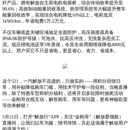
杆产品。拥有解放自主双电机电驱桥，综合传动效率提升至
90.6%；高效制动能量回收系统、热管理系统等大幅提升整车
能量回收效率，实现综合电耗降低10%以上，电耗低至
1kWh/km，年省电费1万-2万元。
不仅车辆底盘关键区域做足全面防护，高压插接器具备
IP6K9K防护等级：可泡水、抗高压冲洗，无惧复杂恶劣工
况。低压锂电池还享5年质保，令其生命周期维保降低4000元
以上。用户买它不只是省电，更是省心、省力、省成本。
这个521，一汽解放不说虚的，只做实的——用积分回馈日
常，用补贴降低购车门槛，用技术守护每一段征程。当晚直播
间，除了特惠车型和积分福利，还将开启多轮限时抽奖活动
——金刚哥在线互动，解答购车、用车等问题，更有神秘彩蛋
等你来解锁！
5月21日，打开“解放行”APP，关注“金刚哥”（解放爱领航）
直播间，让我们以车为媒，情书传情，共赴这场属于解放用户
的浪漫之约！