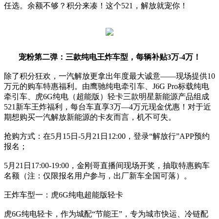
任选。余额不够？积分来凑！这个521，解放就宠你！
宠粉第二弹：三款纯电王炸车型，每辆补贴3万-4万！
除了积分狂欢，一汽解放更拿出年度最大诚意——现场提供10
万元的购车特惠福利。由鹰驰纯电牵引车、J6G Pro标载纯电
牵引车、虎6G纯电（超能版）轻卡三款明星新能源产品组成
521新车王炸福利，每台车直享3万—4万元现金优惠！对于近
期想购买一汽解放新能源的卡友而言，机不可失。
抢购方式：在5月15日-5月21日12:00，登录“解放行”APP预约
报名；
5月21日17:00-19:00，金刚哥直播间现场开奖，抽取特惠购车
名额（注：仅限报名用户参与，出厂新车全国可落）。
王炸车型一：虎6G纯电超能版轻卡
虎6G纯电轻卡，作为城配“节能王”，专为城市快运、冷链配