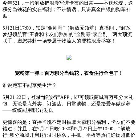
今年521，一汽解放把浪漫写进卡友的日常——不送玫瑰，送
积分当钱花的实在福利；不讲情话，只讲真金白银的购车补
贴。
5月21日17:00，锁定“金刚哥”（解放爱领航）直播间，“解放
梦想领航官”王睿和卡友们熟知的“金刚哥”李金刚，两大顶流
联手，邀您共赴一场专属于物流人的硬核浪漫盛宴！
宠粉第一弹：百万积分当钱花，衣食住行全包了！
谁说跑车不能享受生活？
5月21-22日，登录“解放行”APP，即可领取商城百万积分大礼
包。无论是点外卖、订酒店、日常购物，还是给爱车做保养
——统统能用积分抵扣。
更惊喜的是：直播当晚不定时抽取大额积分福利，卡友们不要
错过；并且，在5月21日晚20:30和5月22日上午10:00，“解放
行”积分商城开启1折限时秒杀，手机、平板等热门好物超低价