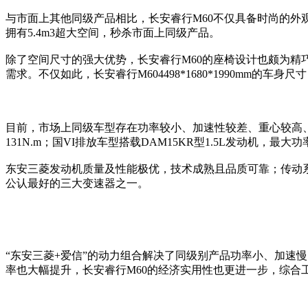
与市面上其他同级产品相比，长安睿行M60不仅具备时尚的外观，
拥有5.4m3超大空间，秒杀市面上同级产品。
除了空间尺寸的强大优势，长安睿行M60的座椅设计也颇为精
需求。不仅如此，长安睿行M604498*1680*1990mm
目前，市场上同级车型存在功率较小、加速性较差、重心较高、稳
131N.m；国VI排放车型搭载DAM15KR型1.5L发动机，最大功
东安三菱发动机质量及性能极优，技术成熟且品质可靠；传动系
公认最好的三大变速器之一。
“东安三菱+爱信”的动力组合解决了同级别产品功率小、加速
率也大幅提升，长安睿行M60的经济实用性也更进一步，综合工况油