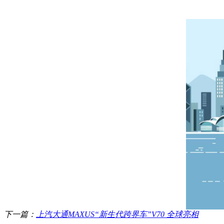
下一篇：
上汽大通MAXUS“新生代跨界车”V70 全球亮相