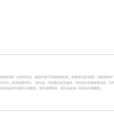
：润鼎商用车" 的所有作品，版权均属于润鼎商用车网，转载请注明"来源：润鼎商用车"
自：XXXX（非润鼎商用车）" 的作品，均转载自其它媒体，目的旨在传递更多信息，
因作品版权问题禁止转载的，请与本网联系，我们会在第一时间从本网删除。