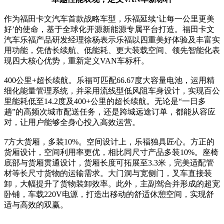
作为福田卡文汽车首款战略车型，乐福延续‘让每一公里更美
好’的使命，基于全球化开源新能源专属平台打造。福田卡文
汽车乐福产品研发经理徐杨表示乐福以四重美好体验及丰富实
用功能，凭借长续航、低能耗、更大装载空间、领先智能化表
现四大核心优势，重新定义VAN车标杆。
400公里+超长续航。乐福可匹配66.67度大容量电池，运用精
细化能量管理系统，并采用流线型低风阻车身设计，实现百公
里能耗低至14.2度及400+公里的超长续航。无论是“一日多
趟”的高频次城市配送任务，还是跨城远途订单，都能从容应
对，让用户能够全身心投入高效运营。
7方大货厢，多装10%。空间设计上，乐福独具匠心。方正的
货厢设计，空间利用率更优，相比同尺寸产品多装10%。座椅
底部与货厢贯通设计，货厢长度可拓展至3.3米，完美适配管
材等长尺寸货物的运输需求。大门洞与宽侧门，叉车直接装
卸，大幅提升了货物装卸效率。此外，主副驾合并形成的超宽
卧铺，车载220V电源，打造出移动的舒适休憩空间，实现舒
适与高效的双赢。