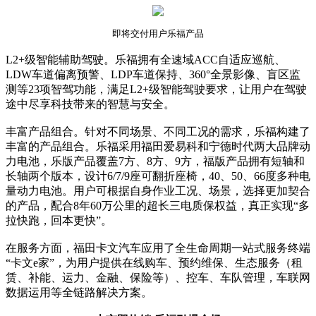
即将交付用户乐福产品
L2+级智能辅助驾驶。乐福拥有全速域ACC自适应巡航、
LDW车道偏离预警、LDP车道保持、360°全景影像、盲区监
测等23项智驾功能，满足L2+级智能驾驶要求，让用户在驾驶
途中尽享科技带来的智慧与安全。
丰富产品组合。针对不同场景、不同工况的需求，乐福构建了
丰富的产品组合。乐福采用福田爱易科和宁德时代两大品牌动
力电池，乐版产品覆盖7方、8方、9方，福版产品拥有短轴和
长轴两个版本，设计6/7/9座可翻折座椅，40、50、66度多种电
量动力电池。用户可根据自身作业工况、场景，选择更加契合
的产品，配合8年60万公里的超长三电质保权益，真正实现“多
拉快跑，回本更快”。
在服务方面，福田卡文汽车应用了全生命周期一站式服务终端
“卡文e家”，为用户提供在线购车、预约维保、生态服务（租
赁、补能、运力、金融、保险等）、控车、车队管理，车联网
数据运用等全链路解决方案。