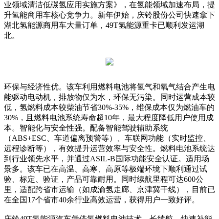
业领域清洁低碳氢应用实施方案》，在氢能领域加速布局，提
升氢能商用车核心竞争力。新年伊始，庆铃股份公司快速拿下
湖北氢能源商用车大量订单，49T氢能源重卡已顺利发运湖
北。
环保与经济性优。该车利用燃料电池将氢气和氧气结合产生电
能驱动电动机，排放物仅为水，环保无污染。同时运营成本较
低，氢燃料成本较柴油节省30%-35%，维保成本仅为燃油车的
30%，且燃料电池系统寿命超10年，最大程度降低用户使用成
本。智能化与安全性强。配备智能驾驶辅助系统
（ABS+ESC、车道偏离预警等）、车联网功能（实时监控、
远程诊断等），有效提升运营效率与安全性。燃料电池系统达
到行业领先水平，并通过ASIL-B国际功能安全认证。适用场
景多。该车已在高温、高寒、高原等极端环境下顺利通过试
验、标定、验证，产品可靠耐用。同时续航里程可达600公
里，适配跨省市运输（如成渝氢走廊、京津冀干线），目前已
在全国17个省市40余行业高效运营，获得用户一致好评。
庆铃49T氢能源汽车凭借氢燃料电池技术、长续航、快速补能