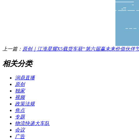
上一篇：
原创｜江淮星耀X5载货车获“第六届赢未来价值伙伴
相关分类
润鼎直播
原创
独家
视频
政策法规
焦点
专题
物流快递大车队
会议
广告