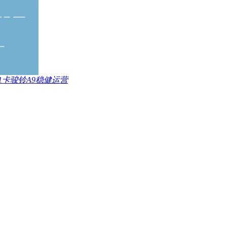
卡骏铃A9稳健运营