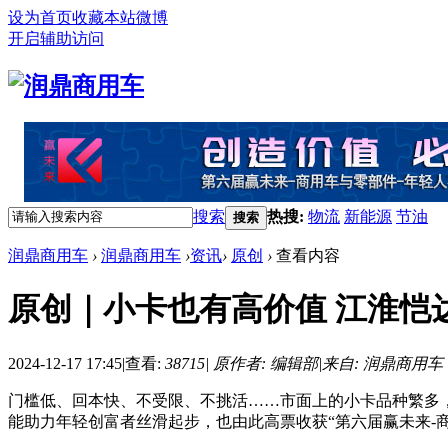
设为首页
收藏本站
微博
开启辅助访问
搜索
热搜:
物流
新能源
节油
搜索
润鼎商用车
›
润鼎商用车
›
资讯
›
原创
›
查看内容
原创｜小卡也有高价值 江淮恺
2024-12-17 17:45
|
查看:
38715
|
原作者: 编辑部
|
来自: 润鼎商用车
门槛低、回本快、不受限、不挑活……市面上的小卡品种繁多
能助力年轻创富者丝滑起步，也由此高票收获“第六届赢未来-商