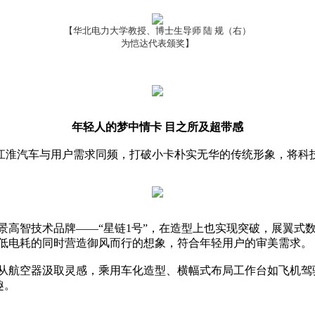
【华北电力大学教授、博士生导师 陆 规（右）
为恺达代表颁奖】
年轻人的梦中情卡 目之所及超带感
江淮汽车与用户需求同频，打破小卡朴实无华的传统形象，将科
景高智技术品牌——“星链1号”，在造型上也实现突破，展翼式
降低电耗的同时营造御风而行的想象，符合年轻用户的审美需求。
样从航空器汲取灵感，乘用车化造型、横幅式布局工作台如飞机驾
趣。