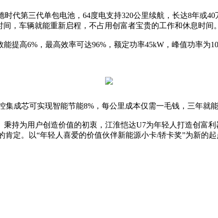
德时代第三代单包电池，64度电支持320公里续航，长达8年或
的时间，车辆就能重新启程，不占用创富者宝贵的工作和休息时间
高6%，最高效率可达96%，额定功率45kW，峰值功率为100k
控集成芯可实现智能节能8%，每公里成本仅需一毛钱，三年就
。秉持为用户创造价值的初衷，江淮恺达U7为年轻人打造创富利
选的肯定。以“年轻人喜爱的价值伙伴新能源小卡/轿卡奖”为新