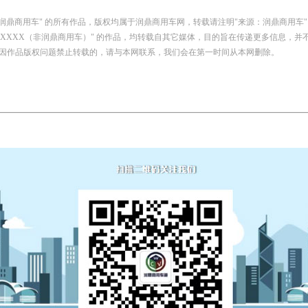
：润鼎商用车" 的所有作品，版权均属于润鼎商用车网，转载请注明"来源：润鼎商用车"
自：XXXX（非润鼎商用车）" 的作品，均转载自其它媒体，目的旨在传递更多信息，
因作品版权问题禁止转载的，请与本网联系，我们会在第一时间从本网删除。