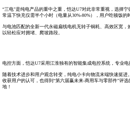
“三电”是纯电产品的重中之重，恺达U7对此非常重视，选择宁
常温下快充仅需半个小时（电量从30%-80%），用户吃顿饭
与电池匹配的全新一代永磁扁线电机无转子铜耗、高效区宽，效能提
以轻松应对拥堵、爬坡路段。
电控方面，恺达U7采用江淮独有的智能集成电控系统，专业电
随着技术进步和用户观念转变，纯电小卡向物流末端快速挺进
收获用户的认可，也得到“第六届赢未来-商用车与零部件”评
地！