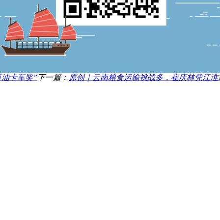
节油卡车奖”
下一篇：
原创｜云南粮食运输挑战多，崔庆林凭江淮1