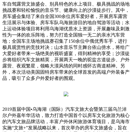
车自驾露营文旅盛会、别具特色的水上项目、极具挑战的场地
挑战赛和轻松愉悦的音乐节、健康向上的沙漠徒步行。其中，
房车盛会集结了来自全国300余位房车爱好者，开展房车露营
生活展示与体验、房车车队乌海旅游目的地自驾游等活动；水
上运动体验项目将利用乌海湖优质水上资源，开展趣味及刺激
性为一体的欢乐阵地，努力打造全国独一无二的亲水汽车营
地；全国车主场地挑战赛召集了150余位中俄优秀车手，进行
极具观赏性的竞技对决；山水音乐节主舞台依山傍水，将给广
大爱好者带来一场绝美的视听盛宴，得到精神的享受；沙漠徒
步将组织汽车文旅精英，开展两天一晚的驼盐古道徒步、户外
露营、夜观繁星，领略大漠风情的同时感怀古商道精神。另
外，本次活动美国固特房车带来的全球首发的高端户外装备产
品，吸引了众多户外爱好者的围观。
2019首届中国•乌海湖（国际）汽车文旅大会暨第三届乌兰淖
尔户外嘉年华活动，致力打造中国首个以房车文化旅游为核心
的汽车文旅品牌活动，丰富户外休闲旅游体育项目，是乌海市
实施“文旅+”发展战略以来，首次举办的房车文旅盛会，旨在