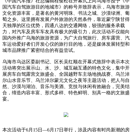
《中国汽车报》社总编辑桂俊松在开幕式上向乌海市授予《中
国汽车自驾旅游目的地城市》的称号并致辞表示，乌海市旅游
文化资源丰富，是著名的黄河明珠、书法之城、沙漠绿洲、葡
萄之乡。这里拥有发展户外旅游的天然条件，靠近蒙宁陕甘得
天独厚的区位优势，四通八达的交通网络，较强的服务承载
力，对汽车及房车车友具有极大的吸引力，此次活动不仅能向
国内外推广乌海的旅游资源，为广大自驾旅行、房车露营、汽
车运动爱好者们开发心仪的旅行目的地，还是媒体发展转型和
城市品牌推广紧密结合的有益尝试。
乌海市乌达区委副书记、区长吴红顺在开幕式致辞中表示本次
活动将突出展示山、水、沙、城互融互通的特色文化，集中开
展房车自驾露营文旅盛会、全国越野车主场地挑战赛、乌兰淖
尔山水音乐节、乌兰淖尔蒙元文化之夜等主题活动，把人与自
然、沙漠与湖泊、音乐与美酒、竞技与休闲有效融合，完美结
合，缔造内容丰富、形式多样、特色鲜明、别具一格的文旅盛
宴。
本次活动于6月15日—6月17日举行，涉及内容有时尚新潮的房