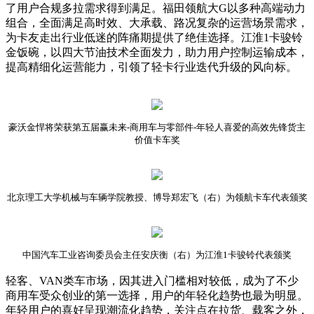
了用户合规多拉需求得到满足。福田领航大G以多种高端动力
组合，全面满足高时效、大承载、路况复杂的运营场景需求，
为卡友走出行业低迷的阵痛期提供了绝佳选择。江淮1卡骏铃
金饭碗，以四大节油技术全面发力，助力用户控制运输成本，
提高精细化运营能力，引领了轻卡行业迭代升级的风向标。
豪沃金悍将荣获第五届赢未来-商用车与零部件-年轻人喜爱的高效先锋货主
价值卡车奖
北京理工大学机械与车辆学院教授、博导郑宏飞（右）为领航卡车代表颁奖
中国汽车工业咨询委员会主任安庆衡（右）为江淮1卡骏铃代表颁奖
轻客、VAN类车市场，因其进入门槛相对较低，成为了不少
商用车受众创业的第一选择，用户的年轻化趋势也最为明显。
年轻用户的喜好呈现潮流化趋势，关注点在拉货、载客之外，