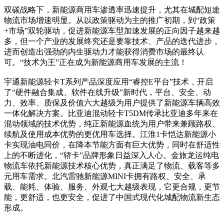
双碳战略下，新能源商用车渗透率迅速提升，尤其在城配短途
物流市场增速明显。从以政策驱动为主的推广初期，到“政策
+市场”双轮驱动，促进新能源车型加速发展的正向因子越来越
多，但一个产业的发展终究还是要靠技术、产品的迭代进步，
进而创造出强劲的内生驱动力才能获得消费市场的最终认
可。“技术为王”正在成为新能源商用车发展的主流！
宇通新能源轻卡T系列产品深度应用“睿控E平台”技术，开启
了“硬件融合集成、软件在线升级”新时代，平台、安全、动
力、效率、质保及价值六大越级为用户提供了新能源车辆高效
一体化解决方案。比亚迪混动轻卡T5DM传承比亚迪多年来在
混动领域的技术优势，纯正新能源血统为用户带来兼顾路权、
续航及使用成本优势的更优用车选择。江淮1卡恺达新能源小
卡实现油电同价，在降本节能方面有巨大优势，同时在舒适性
上的不断进化，“轿卡”品牌形象日益深入人心。金旅龙运纯电
物流车依托新能源技术核心优势，真正满足了物流、载客等多
元用车需求。北汽雷驰新能源MINI卡拥有路权、安全、承
载、能耗、体验、服务、外观七大越级表现，它更合规，更节
能，更舒适，也更安全，促进了中国式现代化城配物流新生态
形成。