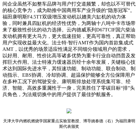
间企业虽然不如整车品牌与用户打交道频繁，却也以不可替代
的核心竞争力，成为助推中国商用车产业升级的“隐形冠军”。
福田康明斯F4.5TT双级增压发动机以媲美六缸机的动力体
验，同时兼具四缸机的经济性优势，为两轴十八吨中卡市场带
来了极致性价比的动力选择。云内德威系列D67TCIF国六柴油
发动机拥有更大马力，更大低速扭矩，更高可靠性，真正帮助
用户实现收益最大化。法士特·智行AMT作为国内首款集成式
AMT，以优秀的场景适应性满足不同细分领域用户的需求，
以好用、耐用、性价比高等诸多优势为重卡行业自动挡普及发
挥巨大作用。法士特液力缓速器历经十余年发展，关键核心技
术达到国际先进水平，其恒速功能、制动功能、联合制动、制
动指示、EBS协调、冷却协调、超温保护能够全方位保障用户
在多种工况下的驾驶安全。康明斯排放处理系统集可靠、经
济、智能、高效多重属性于一身，完美胜任了零碳目标“排”头
兵角色，为法规切换中的用户提供了最佳护航服务。
天津大学内燃机燃烧学国家重点实验室教授、博导姚春德（右）为福田康明
斯代表颁奖