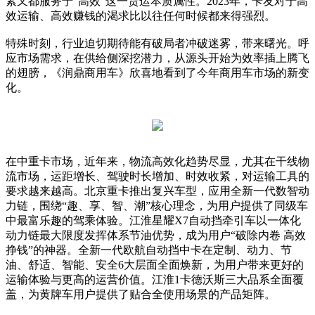
素又都服务于“高效”这一货运本质属性。2023年，卡友对于高
效运输、高效赚钱的渴求比以往任何时候都来得强烈。
特殊时刻，行业迫切期待能有破局者冲破迷雾，带来曙光。呼
应市场需求，在供给侧深挖潜力，从源头开始为效率插上腾飞
的翅膀，《润鼎商用车》欣喜地看到了今年商用车市场的新变
化。
在中重卡市场，近年来，物流高效化趋势尽显，尤其在干线物
流市场，运距增长、驾驶时长增加、时效收紧，对运输工具的
要求越来越高。北京重卡推出复兴车型，应用全新一代数智动
力链，围绕“趣、享、智、潮”核心理念，为用户提供了同级车
中最富乐趣的驾乘体验。江淮星耀X7自动挡牵引车以一体化
动力链最大限度发挥体系节油优势，成为用户“破除内卷 高效
挣钱”的神器。全新一代欧航自动挡中卡在定制、动力、节
油、舒适、智能、安全6大层面全面焕新，为用户带来更好的
运输体验与更高的运营价值。江淮1卡德沃斯三大品系全面覆
盖，为黄牌车用户提供了贴合全使用场景的产品矩阵。