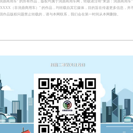
：润鼎商用车" 的所有作品，版权均属于润鼎商用车网，转载请注明"来源：润鼎商用车"
自：XXXX（非润鼎商用车）" 的作品，均转载自其它媒体，目的旨在传递更多信息，
因作品版权问题禁止转载的，请与本网联系，我们会在第一时间从本网删除。