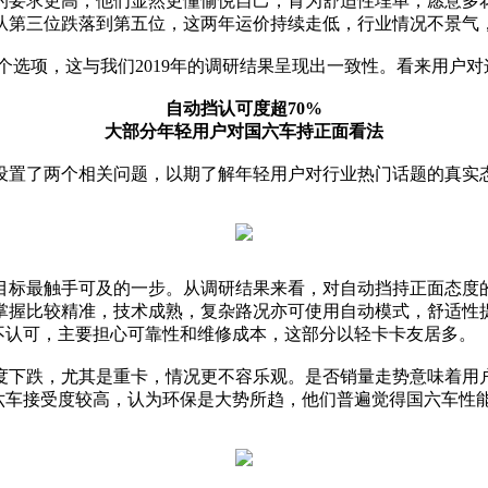
的要求更高，他们显然更懂愉悦自己，肯为舒适性埋单，愿意多
度从第三位跌落到第五位，这两年运价持续走低，行业情况不景
个选项，这与我们2019年的调研结果呈现出一致性。看来用户
自动挡认可度超70%
大部分年轻用户对国六车持正面看法
设置了两个相关问题，以期了解年轻用户对行业热门话题的真实
目标最触手可及的一步。从调研结果来看，对自动挡持正面态度的
掌握比较精准，技术成熟，复杂路况亦可使用自动模式，舒适性
不认可，主要担心可靠性和维修成本，这部分以轻卡卡友居多。
度下跌，尤其是重卡，情况更不容乐观。是否销量走势意味着用
国六车接受度较高，认为环保是大势所趋，他们普遍觉得国六车性