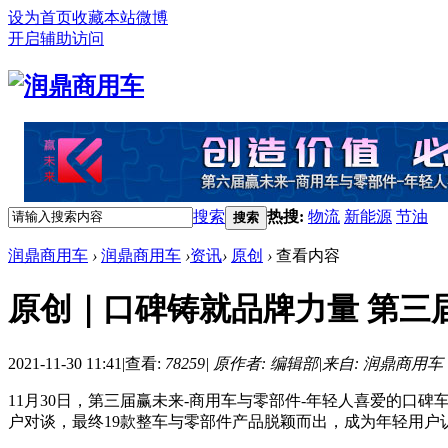
设为首页
收藏本站
微博
开启辅助访问
搜索
热搜:
物流
新能源
节油
搜索
润鼎商用车
›
润鼎商用车
›
资讯
›
原创
›
查看内容
原创｜口碑铸就品牌力量 第三
2021-11-30 11:41
|
查看:
78259
|
原作者: 编辑部
|
来自: 润鼎商用车
11月30日，第三届赢未来-商用车与零部件-年轻人喜爱的口
户对谈，最终19款整车与零部件产品脱颖而出，成为年轻用户