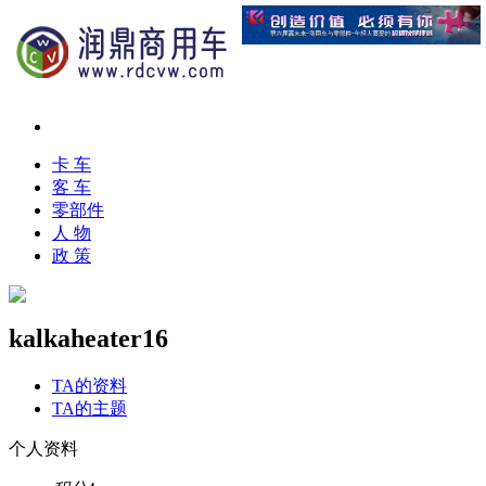
卡 车
客 车
零部件
人 物
政 策
kalkaheater16
TA的资料
TA的主题
个人资料