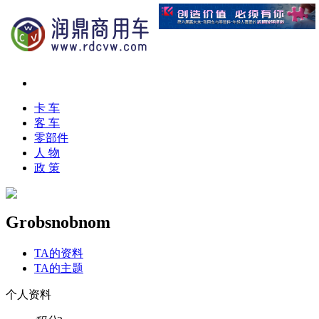
卡 车
客 车
零部件
人 物
政 策
Grobsnobnom
TA的资料
TA的主题
个人资料