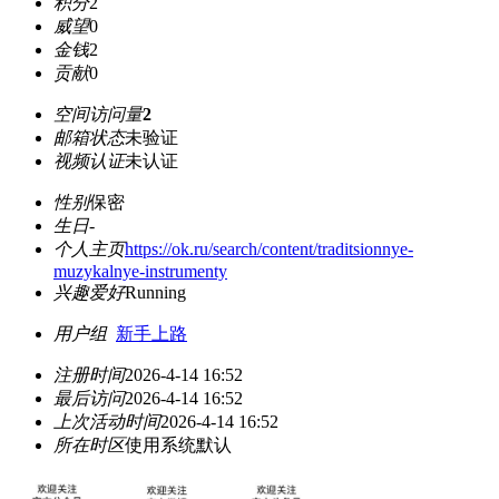
积分
2
威望
0
金钱
2
贡献
0
空间访问量
2
邮箱状态
未验证
视频认证
未认证
性别
保密
生日
-
个人主页
https://ok.ru/search/content/traditsionnye-
muzykalnye-instrumenty
兴趣爱好
Running
用户组
新手上路
注册时间
2026-4-14 16:52
最后访问
2026-4-14 16:52
上次活动时间
2026-4-14 16:52
所在时区
使用系统默认