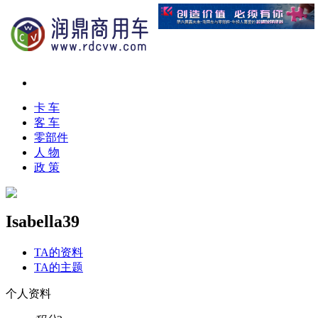
卡 车
客 车
零部件
人 物
政 策
Isabella39
TA的资料
TA的主题
个人资料