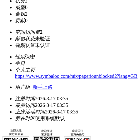
积分
2
威望
0
金钱
2
贡献
0
空间访问量
2
邮箱状态
未验证
视频认证
未认证
性别
保密
生日
-
个人主页
https://www.symbaloo.com/mix/paperiounblocked2?lang=GB
用户组
新手上路
注册时间
2026-3-17 03:35
最后访问
2026-3-17 03:35
上次活动时间
2026-3-17 03:35
所在时区
使用系统默认