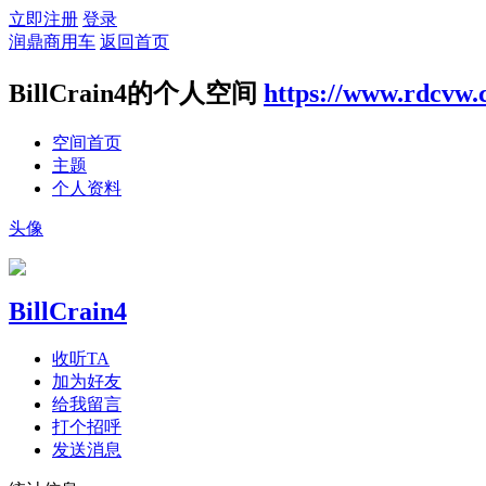
立即注册
登录
润鼎商用车
返回首页
BillCrain4的个人空间
https://www.rdcvw
空间首页
主题
个人资料
头像
BillCrain4
收听TA
加为好友
给我留言
打个招呼
发送消息